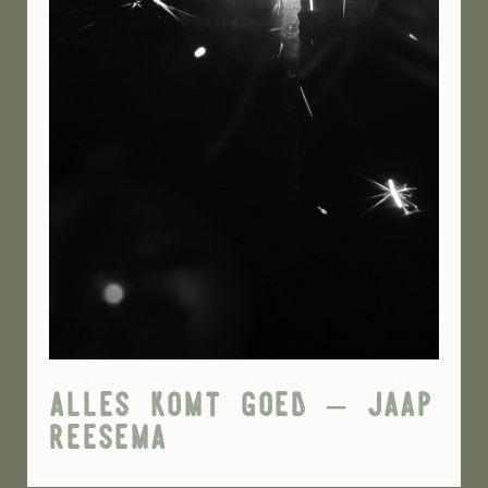
alles komt goed – jaap
reesema