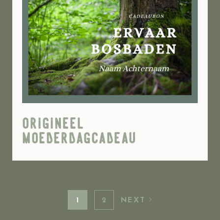
origineel
moederdagcadeau
1
2
NEXT