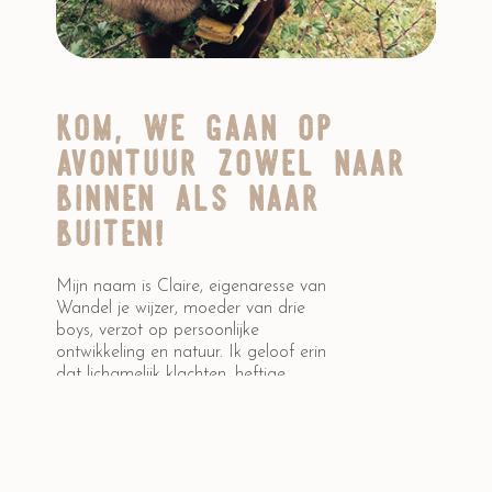
kom, we gaan op
avontuur zowel naar
binnen als naar
buiten!
Mijn naam is Claire, eigenaresse van
Wandel je wijzer, moeder van drie
boys, verzot op persoonlijke
ontwikkeling en natuur. Ik geloof erin
dat lichamelijk klachten, heftige
gebeurtenissen en of geestelijke onrust
jou iets te vertellen hebben. Wil je
hierin op weg geholpen worden? Ik
ondersteun je vanuit een holistische
visie met natuurlijke aspecten;