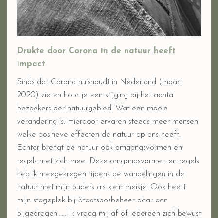
Drukte door Corona in de natuur heeft
impact
Sinds dat Corona huishoudt in Nederland (maart
2020) zie en hoor je een stijging bij het aantal
bezoekers per natuurgebied. Wat een mooie
verandering is. Hierdoor ervaren steeds meer mensen
welke positieve effecten de natuur op ons heeft.
Echter brengt de natuur ook omgangsvormen en
regels met zich mee. Deze omgangsvormen en regels
heb ik meegekregen tijdens de wandelingen in de
natuur met mijn ouders als klein meisje. Ook heeft
mijn stageplek bij Staatsbosbeheer daar aan
bijgedragen…… Ik vraag mij af of iedereen zich bewust