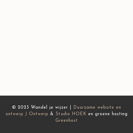
© 2023 Wandel je wijzer |
Duurzame website en
ontwerp
J Ontwerp
&
Studio HOEK
en groene hosting
Greenhost