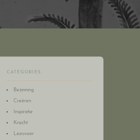
CATEGORIES
Bezinning
Creëren
Inspiratie
Kracht
Leesvoer