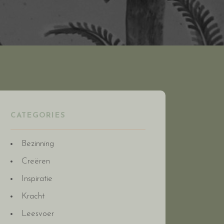
CATEGORIES
Bezinning
Creëren
Inspiratie
Kracht
Leesvoer