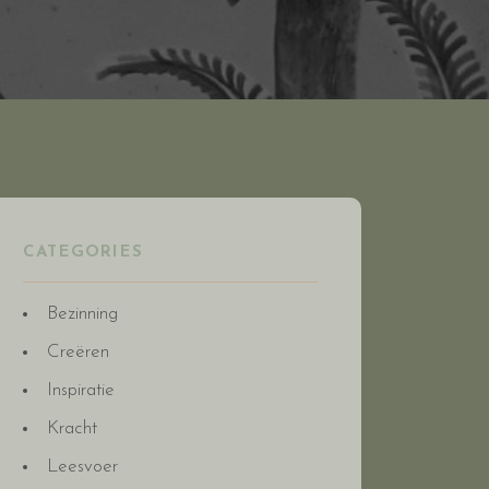
CATEGORIES
Bezinning
Creëren
Inspiratie
Kracht
Leesvoer