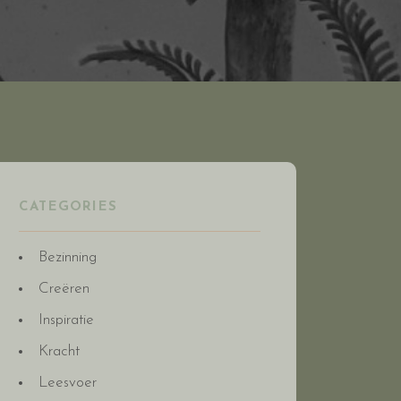
CATEGORIES
Bezinning
Creëren
Inspiratie
Kracht
Leesvoer