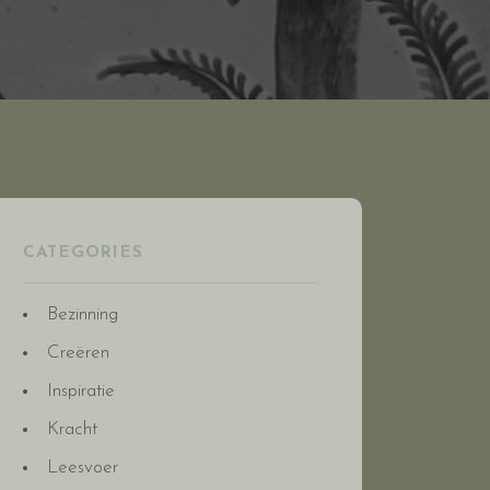
CATEGORIES
Bezinning
Creëren
Inspiratie
Kracht
Leesvoer