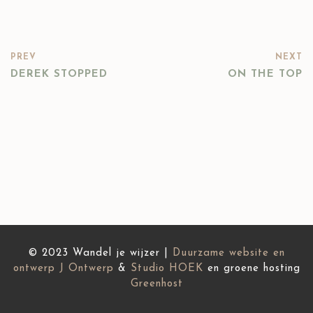
PREV
NEXT
DEREK STOPPED
ON THE TOP
© 2023 Wandel je wijzer |
Duurzame website en
ontwerp
J Ontwerp
&
Studio HOEK
en groene hosting
Greenhost