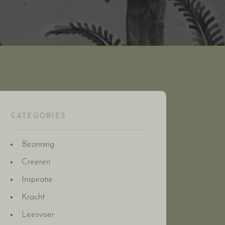
CATEGORIES
Bezinning
Creëren
Inspiratie
Kracht
Leesvoer