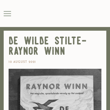
de wilde stilte-
raynor winn
10 AUGUST 2021