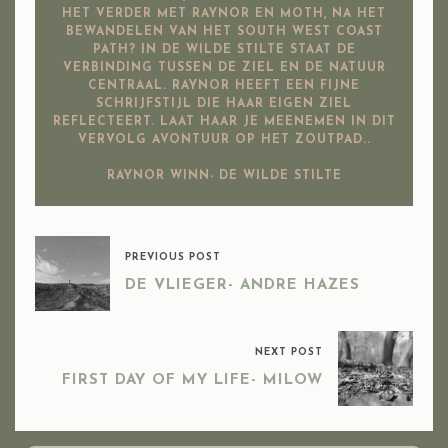
HET VERDER MET RAYNOR EN MOTH, NA HET
BEWANDELEN VAN HET SOUTH WEST COAST
PATH? IN DE WILDE STILTE STAAT DE
VERBINDING TUSSEN DE ZIEL EN DE NATUUR
CENTRAAL. RAYNOR HEEFT EEN FIJNE
SCHRIJFSTIJL DIE HAAR EIGEN ZIEL
REFLECTEERT. LAAT HAAR JE MEENEMEN IN DIT
VERVOLG AVONTUUR OP HET ZOUTPAD..
RAYNOR WINN- DE WILDE STILTE
PREVIOUS POST
DE VLIEGER- ANDRE HAZES
NEXT POST
FIRST DAY OF MY LIFE- MILOW